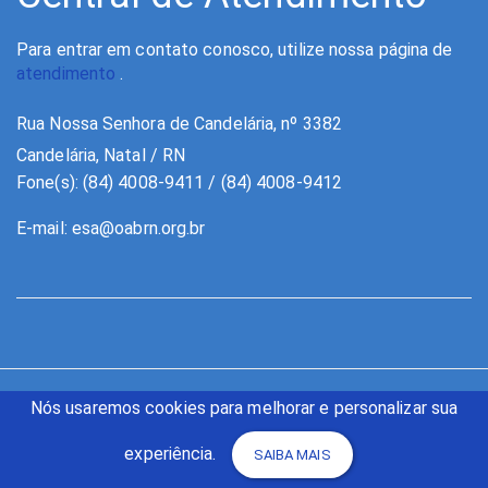
Para entrar em contato conosco, utilize nossa página de
atendimento
.
Rua Nossa Senhora de Candelária, nº 3382
Candelária, Natal / RN
Fone(s): (84) 4008-9411 / (84) 4008-9412
E-mail:
esa@oabrn.org.br
Nós usaremos cookies para melhorar e personalizar sua
experiência.
SAIBA MAIS
Copyright © 2026 ESA RN - Escola Superior de Advocacia Rio Grande
do Norte | Todos os direitos reservados