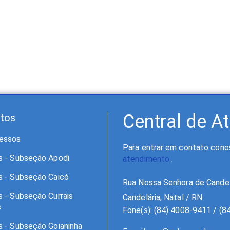
Central de A
tos
essos
Para entrar em contato conos
s - Subseção Apodi
atendimento
.
s - Subseção Caicó
Rua Nossa Senhora de Candel
s - Subseção Currais
Candelária, Natal / RN
s
Fone(s): (84) 4008-9411 / (
s - Subseção Goianinha