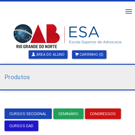
Alt
na
ÁREA DO ALUNO
CARRINHO (0)
Produtos
CURSOS SECCIONAL
SEMINÁRIO
CONGRESSOS
CURSOS EAD